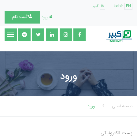
EN
kabir
فا
کبیر
ثبت نام
ورود
ورود
صفحه اصلی
ورود
پست الکترونیکی