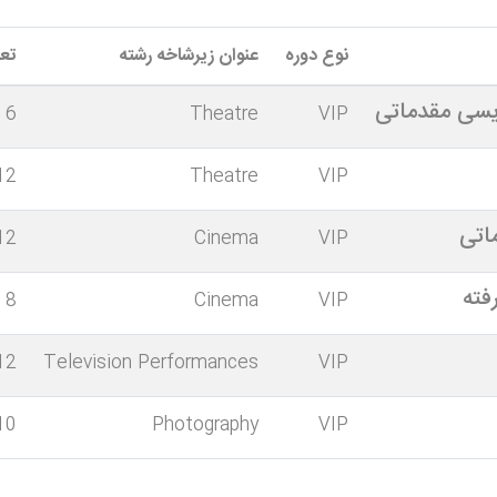
نوع دوره
عنوان زیرشاخه رشته
تع
یسی مقدماتی
6
Theatre
VIP
12
Theatre
VIP
اتی
12
Cinema
VIP
فته
8
Cinema
VIP
12
Television Performances
VIP
10
Photography
VIP